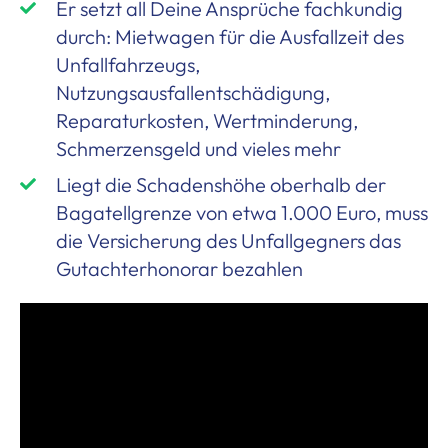
Er setzt all Deine Ansprüche fachkundig
durch: Mietwagen für die Ausfallzeit des
Unfallfahrzeugs,
Nutzungsausfallentschädigung,
Reparaturkosten, Wertminderung,
Schmerzensgeld und vieles mehr
Liegt die Schadenshöhe oberhalb der
Bagatellgrenze von etwa 1.000 Euro, muss
die Versicherung des Unfallgegners das
Gutachterhonorar bezahlen